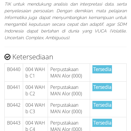
TIK untuk mendukung analisis dan interpretasi data, serta
penyelesaian persoalan. Dengan demikian, mata pelajaran
Informatika juga dapat menyumbangkan kemampuan untuk
mengambil keputusan secara cepat dan adaptif, agar SDM
Indonesia dapat bertahan di dunia yang VUCA (Volatile,
Uncertain, Complex, Ambiguous).
Ketersediaan
B0440
004 WAH
Perpustakaan
Tersedia
b C1
MAN Alor (000)
B0441
004 WAH
Perpustakaan
Tersedia
b C2
MAN Alor (000)
B0442
004 WAH
Perpustakaan
Tersedia
b C3
MAN Alor (000)
B0443
004 WAH
Perpustakaan
Tersedia
b C4
MAN Alor (000)