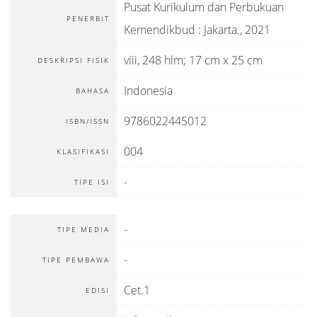
Pusat Kurikulum dan Perbukuan
PENERBIT
Kemendikbud
:
Jakarta
.,
2021
viii, 248 hlm; 17 cm x 25 cm
DESKRIPSI FISIK
Indonesia
BAHASA
9786022445012
ISBN/ISSN
004
KLASIFIKASI
-
TIPE ISI
-
TIPE MEDIA
-
TIPE PEMBAWA
Cet.1
EDISI